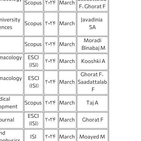
Scopus
2024
March
F، Ghorat F
niversity
Javadinia
Scopus
2024
March
ences
SA
Moradi
Scopus
2024
March
Binabaj M
macology
ESCI
2024
March
Kooshki A
(ISI)
Ghorat F،
macology
ESCI
2024
March
Saadattalab
(ISI)
F
dical
Scopus
2024
March
Taj A
lopment
ESCI
Galen Medical Journal
2024
March
Ghorat F
(ISI)
and
ISI
2024
March
Moayed M