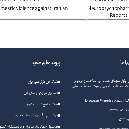
 COVID-19 pandemic
Environmental Bi
estic violence against Iranian
Neuropsychophar
Reports
ا ما
پیوندهای مفید
_ بلوار شهدای هسته ای _ ساختمان پردیس _
شبکه فن بازار ملی ایران
 معاونت تحقیقات و فناوری _ مرکز تحقیقات بیماری
صندوق نوآوری و شکوفایی
یک:
Diseases@medsab.ac.ir
نقشه جامع علمی کشور
05144018132
پارک علم و فناوری خراسان رضوی
0514401
صندوق حمایت از فناوران و پژوهشگران کشور