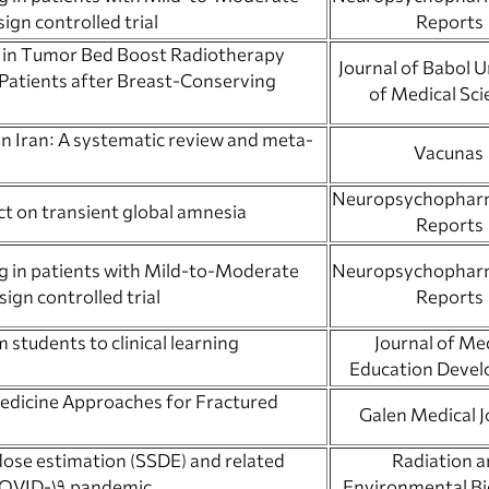
ign controlled trial
Reports
 in Tumor Bed Boost Radiotherapy
Journal of Babol U
 Patients after Breast-Conserving
of Medical Sci
n Iran: A systematic review and meta-
Vacunas
Neuropsychophar
ct on transient global amnesia?
Reports
ng in patients with Mild-to-Moderate
Neuropsychophar
ign controlled trial
Reports
students to clinical learning
Journal of Me
Education Deve
edicine Approaches for Fractured
 dose estimation (SSDE) and related
Radiation 