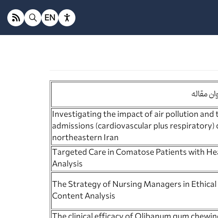
EN
ان مقاله
Investigating the impact of air pollution a
admissions (cardiovascular plus respiratory) d
northeastern Iran
Targeted Care in Comatose Patients with Hea
Analysis
The Strategy of Nursing Managers in Ethical
Content Analysis
The clinical efficacy of Olibanum gum chewi