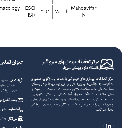
ophysics
macology
ESCI
Mahdavifar
2024
March
(ISI)
N
مرکز تحقیقات بیماریهای غیرواگیر
عنوان تماس ب
دانشگاه علوم پزشکی سبزوار
مرکز تحقیقات بیماری‌های غیرواگیر با هدف پاسخ‌گویی علمی و
نشانی:
سبزوار
نظام‌مند به چالش‌های رو‌به ‌افزایش این بیماری‌ها و در راستای
بلوک c _
سیاست‌های نظام سلامت کشور تأسیس شده است. این مرکز از
های غیرواگیر
سال ۱۳۹۸ با دریافت مجوز، فعالیت‌های پژوهشی کاربردی،
مدیریت دانش، تربیت نیروی انسانی و توسعه همکاری‌های ملی
پست الکترون
و بین‌المللی را در حوزه پیشگیری و کنترل بیماری‌های غیرواگیر
شماره تماس:
دنبال می‌کند.
دورنگار:
8101